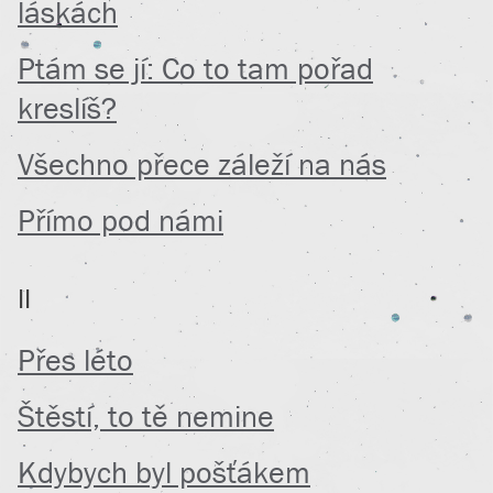
láskách
Ptám se jí: Co to tam pořad
kreslíš?
Všechno přece záleží na nás
Přímo pod námi
II
Přes léto
Štěstí, to tě nemine
Kdybych byl pošťákem