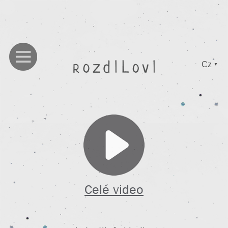
Cz
▼
Celé video