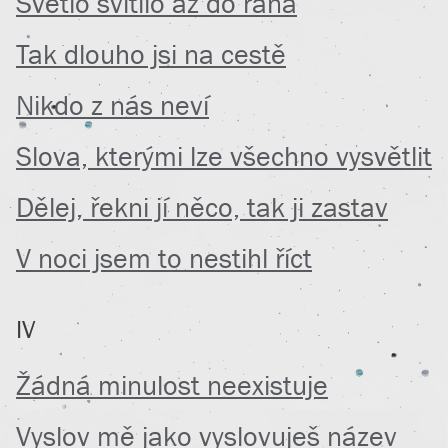
Světlo svítilo až do rána
Tak dlouho jsi na cestě
Nikdo z nás neví
Slova, kterými lze všechno vysvětlit
Dělej, řekni jí něco, tak ji zastav
V noci jsem to nestihl říct
IV
Žádná minulost neexistuje
Vyslov mě jako vyslovuješ název