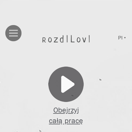
Pl
▼
Obejrzyj
całą pracę