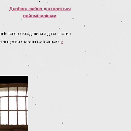
•
Донбас: любов дістанеться
найсміливішим
вl» тепер складалися з двох частин:
раїні щодня ставала гострішою,
у