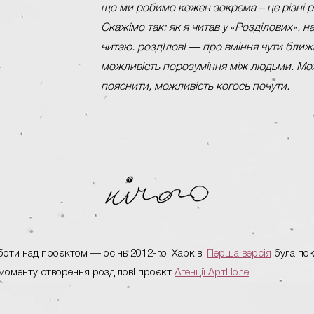
що ми робимо кожен зокрема – це різні речі
Скажімо так: як я читав у «Розділових», на
читаю. роздІловІ — про вміння чути ближ
можливість порозуміння між людьми. Мо
пояснити, можливість когось почути.
оти над проєктом — осінь 2012-го, Харків.
Перша версія
була пок
д моменту створення роздІловІ проєкт
Агенції АртПоле
.