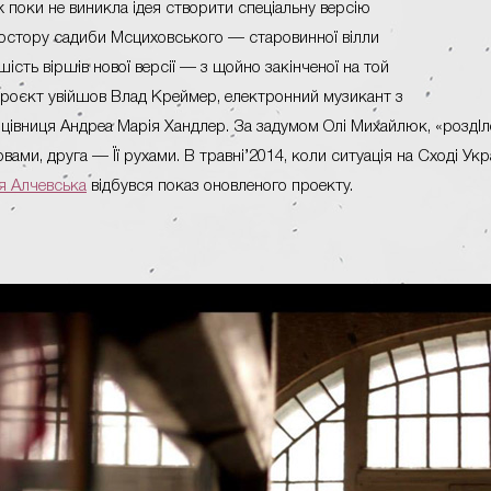
ж поки не виникла ідея створити спеціальну версію
ростору садиби Мсциховського — старовинної вілли
шість віршів нової версії — з щойно закінченої на той
проєкт увійшов Влад Креймер, електронний музикант з
нцівниця Андреа Марія Хандлер. За задумом Олі Михайлюк, «роздlло
ами, друга — Її рухами. В травні’2014, коли ситуація на Сході Ук
я Алчевська
відбувся показ оновленого проекту.