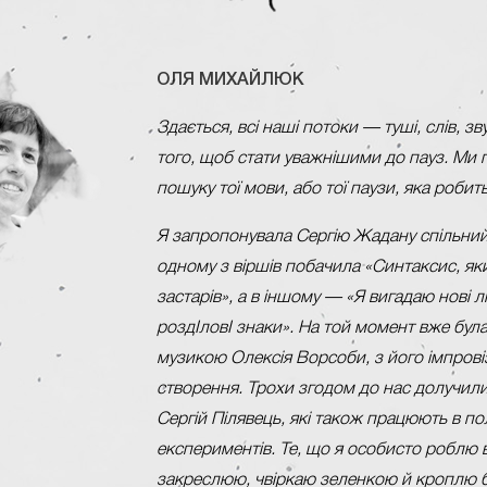
ОЛЯ МИХАЙЛЮК
Здається, всі наші потоки — туші, слів, з
того, щоб стати уважнішими до пауз. Ми п
пошуку тої мови, або тої паузи, яка роб
Я запропонувала Сергію Жадану спільний 
одному з віршів побачила «Синтаксис, яки
застарів», а в іншому — «Я вигадаю нові лі
роздІловІ знаки». На той момент вже бул
музикою Олексія Ворсоби, з його імпровіз
створення. Трохи згодом до нас долучил
Сергій Пілявець, які також працюють в пол
експериментів. Те, що я особисто роблю 
закреслюю, чвіркаю зеленкою й кроплю 