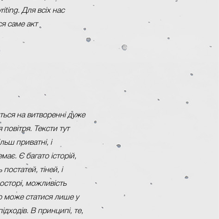
ting. Для всіх нас
я саме акт
ться на витворенні дуже
 повітря. Тексти тут
льш приватні, і
має. Є багато історій,
 постатей, тіней, і
осторі, можливість
що може статися лише у
ідходів. В принципі, те,