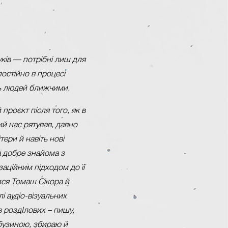
вуків — потрібні лиш для
остійно в процесі
ить людей ближчими.
проєкт після того, як в
й нас рятував, давно
тери й навіть нові
а добре знайома з
аційним підходом до її
ися Томаш Сікора й
і аудіо-візуальних
в роздІлових – пишу,
бузиною, збираю й