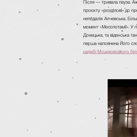
Після — тривала пауза. А
проєкту «роздlловl» до п
неподалік Алчевська. Біль
момент «Месопотамії». У 
Донецька, та віденська та
перша наповнена Його слов
садибі Мсциховського біл