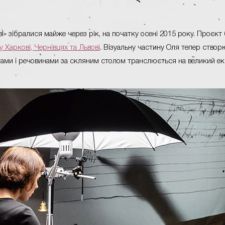
І» зібралися майже через рік, на початку осені 2015 року. Проєкт
у Харкові, Чернівцях та Львові
. Візуальну частину Оля тепер створю
ами і речовинами за скляним столом транслюється на великий екр