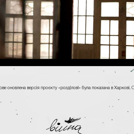
ове оновлена версія проєкту «роздlловl» була показана в Харкові, О