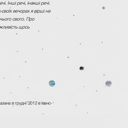
. Інші речі, інакші речі.
 своїх вечорах я вірші не
нього свого. Про
жливість щось
азана в грудні'2012 в Івано-