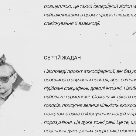
розщеплюю, це такий своєрідний action wri
найважливішим в цьому проєкті лишаєтьс
співіснування й взаємодії.
СЕРГІЙ ЖАДАН
Насправді проєкт атмосферний, він базує
особливого звучання повітря, або, світіння
підібрані специфічні, доволі інтимні. Найбі
найбільш герметичні. Сюжету як такого не
голосів, присутня велика кількість якихось
сюжетом є саме співіснування людей у пр
порозуміння. Це дуже тонкі речі. Це те, 
поєднанні дуже різних енергетик і різних п